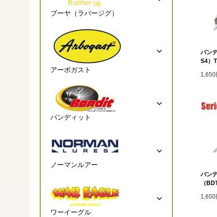
ブーヤ（ラバージグ）
バンデ
S4）T
アーボガスト
1,65
バンディット
ノーマンルアー
バンデ
（BDT
1,65
ワーイーグル