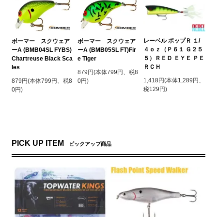
レーベル ポップＲ １/
ボーマー スクウェア
ボーマー スクウェア
４ｏｚ（Ｐ６１ Ｇ２５
ーA (BMB04SL FYBS)
ーA (BMB05SL FT)Fir
５）ＲＥＤ ＥＹＥ ＰＥ
Chartreuse Black Sca
e Tiger
ＲＣＨ
les
879円(本体799円、税8
1,418円(本体1,289円、
879円(本体799円、税8
0円)
税129円)
0円)
PICK UP ITEM
ピックアップ商品