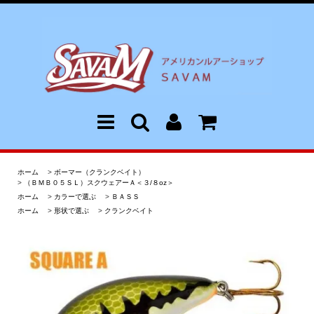
ホーム
>
ボーマー（クランクベイト）
>
（ＢＭＢ０５ＳＬ）スクウェアーＡ＜３/８oz＞
ホーム
>
カラーで選ぶ
>
ＢＡＳＳ
ホーム
>
形状で選ぶ
>
クランクベイト