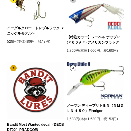
イーグルクロー トレブルフック ＜
ニッケルモデル＞
【特注カラー】レーベル ポップＲ
528円(本体480円、税48円)
(Ｐ６０ＡＦ) アメリカンフラッグ
1,760円(本体1,600円、税160円)
3
4
ノーマン ディープリトルＮ（ＮＭＤ
ＬＮ １５０）Firetiger
1,683円(本体1,530円、税153円)
Bandit Most Wanted decal（DECB
DT02）PRADCO製