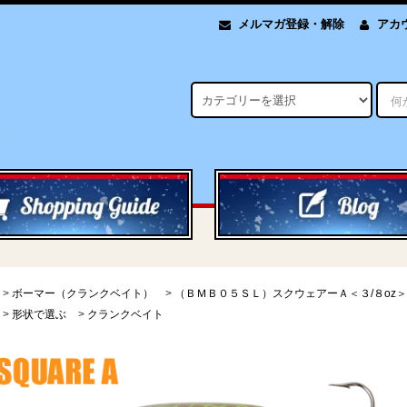
メルマガ登録・解除
アカ
>
ボーマー（クランクベイト）
>
（ＢＭＢ０５ＳＬ）スクウェアーＡ＜３/８oz＞
>
形状で選ぶ
>
クランクベイト