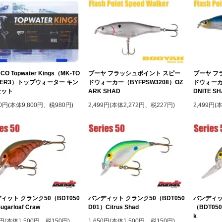
CO Topwater Kings（MK-TO
ブーヤ フラッシュポイント スピー
ブーヤ フ
TER3）トップウォーター キン
ドウォーカー（BYFPSW3208）OZ
ドウォーカー
セット
ARK SHAD
DNITE S
80円(本体9,800円、税980円)
2,499円(本体2,272円、税227円)
2,499円(
ィット クランク50（BDT050
バンディット クランク50（BDT050
バンディッ
garloaf Craw
D01）Citrus Shad
（BDT050 
k
0円(本体1,500円、税150円)
1,650円(本体1,500円、税150円)