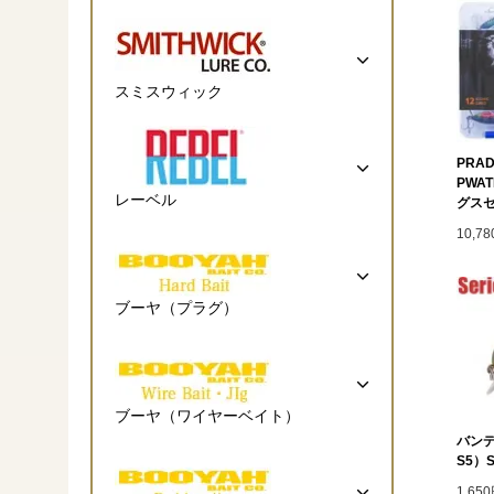
スミスウィック
PRAD
PWA
レーベル
グス
10,7
ブーヤ（プラグ）
ブーヤ（ワイヤーベイト）
バンデ
S5）Su
1,65