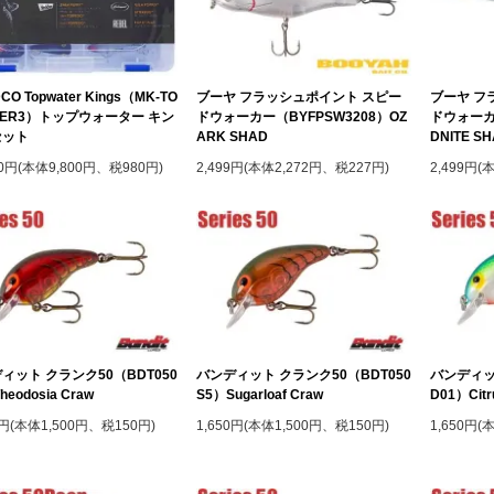
CO Topwater Kings（MK-TO
ブーヤ フラッシュポイント スピー
ブーヤ フ
TER3）トップウォーター キン
ドウォーカー（BYFPSW3208）OZ
ドウォーカー
セット
ARK SHAD
DNITE S
80円(本体9,800円、税980円)
2,499円(本体2,272円、税227円)
2,499円(
ィット クランク50（BDT050
バンディット クランク50（BDT050
バンディッ
heodosia Craw
S5）Sugarloaf Craw
D01）Citr
0円(本体1,500円、税150円)
1,650円(本体1,500円、税150円)
1,650円(