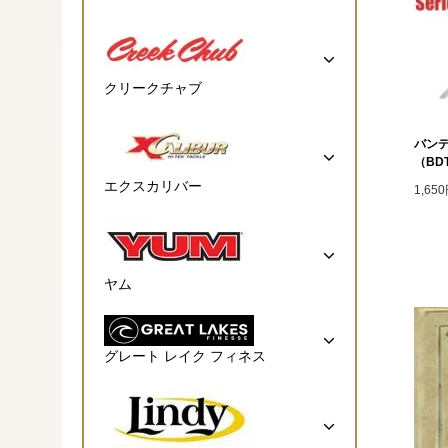
クリークチャブ
バンデ
（BDT
エクスカリバー
1,65
ヤム
グレート レイク フィネス