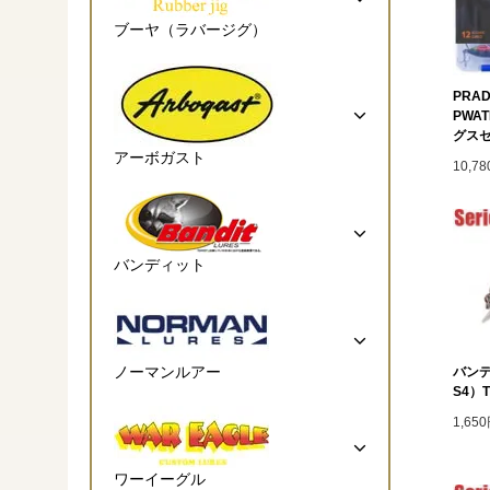
ブーヤ（ラバージグ）
PRAD
PWA
グス
アーボガスト
10,7
バンディット
ノーマンルアー
バンデ
S4）T
1,65
ワーイーグル