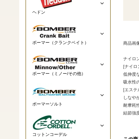
ヘドン
ボーマー（クランクベイト）
商品画
ナイロ
[ナイ
ボーマー（ミノー/その他）
低伸度
吸水性
[エス
しなや
ボーマーソルト
耐摩耗
結節強
コットンコーデル