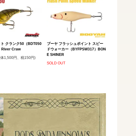
ト クランク50（BDT050
ブーヤ フラッシュポイント スピー
 River Craw
ドウォーカー（BYFPSW317）BON
E SHINER
本体1,500円、税150円)
SOLD OUT