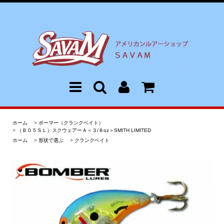
ホーム
>
ボーマー（クランクベイト）
>
（Ｂ０５ＳＬ）スクウェアーＡ＜３/８oz＞SMITH LIMITED
ホーム
>
形状で選ぶ
>
クランクベイト