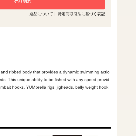
返品について
|
特定商取引法に基づく表記
l and ribbed body that provides a dynamic swimming actio
eeds. This unique ability to be fished with any speed provid
wimbait hooks, YUMbrella rigs, jigheads, belly weight hook