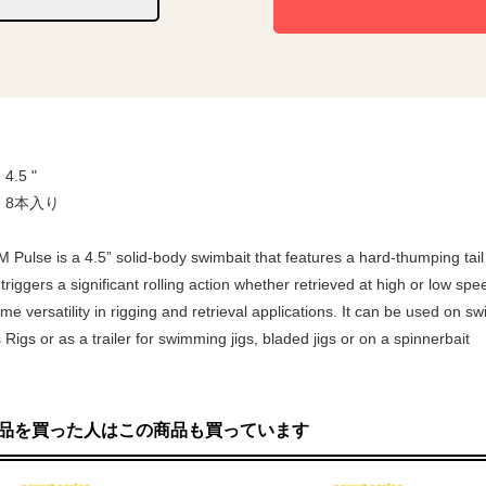
.5 "
：8本入り
 Pulse is a 4.5” solid-body swimbait that features a hard-thumping tai
triggers a significant rolling action whether retrieved at high or low sp
me versatility in rigging and retrieval applications. It can be used on s
 Rigs or as a trailer for swimming jigs, bladed jigs or on a spinnerbait
品を買った人はこの商品も買っています