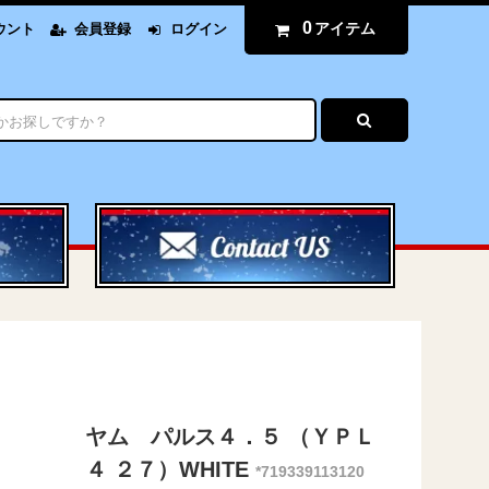
0
アイテム
ウント
会員登録
ログイン
ヤム パルス４．５ （ＹＰＬ
４ ２７）WHITE
*719339113120