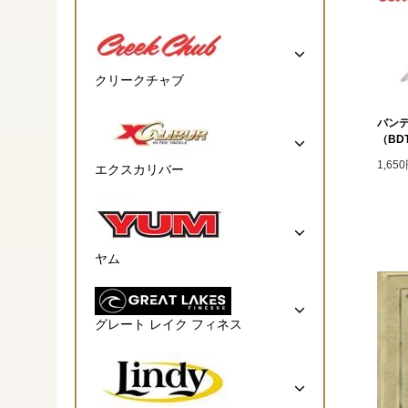
クリークチャブ
バンデ
（BDT
1,65
エクスカリバー
ヤム
グレート レイク フィネス