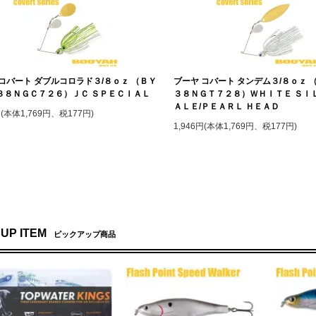
コバート ダブルコロラド３/８ｏｚ （ＢＹ
ブーヤ コバート タンデム３/８ｏｚ 
３８ＮＧＣ７２６）ＪＣ ＳＰＥＣＩＡＬ
３８ＮＧＴ７２８）ＷＨＩＴＥ ＳＩ
ＡＬＥ/ＰＥＡＲＬ ＨＥＡＤ
円(本体1,769円、税177円)
1,946円(本体1,769円、税177円)
 UP ITEM
ピックアップ商品