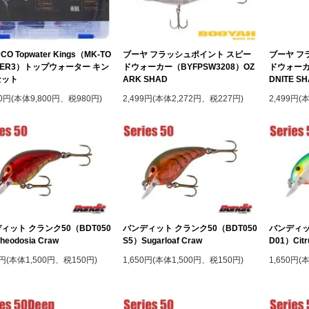
CO Topwater Kings（MK-TO
ブーヤ フラッシュポイント スピー
ブーヤ フ
TER3）トップウォーター キン
ドウォーカー（BYFPSW3208）OZ
ドウォーカー
セット
ARK SHAD
DNITE S
80円(本体9,800円、税980円)
2,499円(本体2,272円、税227円)
2,499円(
ィット クランク50（BDT050
バンディット クランク50（BDT050
バンディッ
heodosia Craw
S5）Sugarloaf Craw
D01）Citr
0円(本体1,500円、税150円)
1,650円(本体1,500円、税150円)
1,650円(