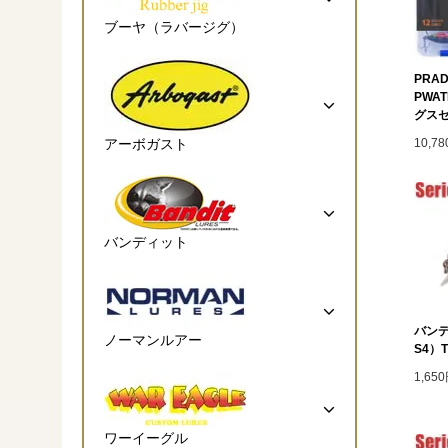
ブーヤ（ラバージグ）
PRAD
PWA
グス
アーボガスト
10,7
バンディット
バンデ
ノーマンルアー
S4）T
1,65
ワーイーグル