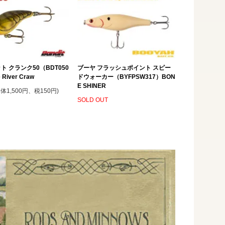
ト クランク50（BDT050
ブーヤ フラッシュポイント スピー
 River Craw
ドウォーカー（BYFPSW317）BON
E SHINER
本体1,500円、税150円)
SOLD OUT