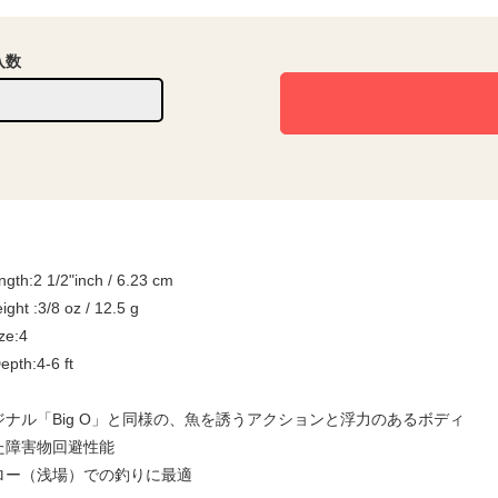
入数
ngth:2 1/2"inch / 6.23 cm
ght :3/8 oz / 12.5 g
ze:4
epth:4-6 ft
ジナル「Big O」と同様の、魚を誘うアクションと浮力のあるボディ
た障害物回避性能
ロー（浅場）での釣りに最適