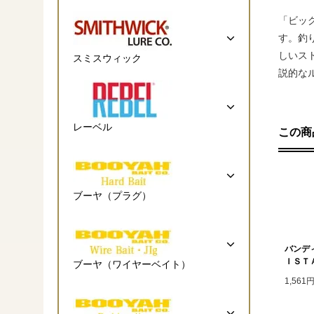
「ビッ
す。釣
しいス
スミスウィック
説的な
レーベル
この商
ブーヤ（プラグ）
バンデ
ＩＳＴ
ブーヤ（ワイヤーベイト）
1,561