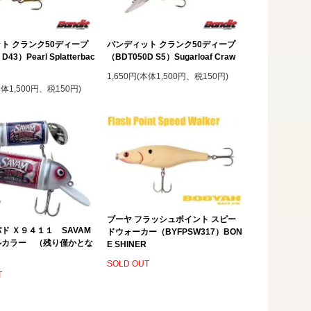
ト クランク50ディープ
バンディット クランク50ディープ
D43）Pearl Splatterbac
（BDT050D S5）Sugarloaf Craw
1,650円(本体1,500円、税150円)
本体1,500円、税150円)
ブーヤ フラッシュポイント スピー
ド Ｘ９４１１ SAVAM
ドウォーカー（BYFPSW317）BON
ルカラー （残り僅かとな
E SHINER
）
SOLD OUT
T