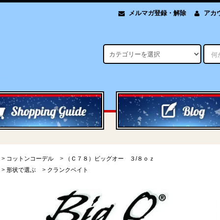
メルマガ登録・解除
アカ
>
コットンコーデル
>
（Ｃ７８）ビッグオー ３/８ｏｚ
>
形状で選ぶ
>
クランクベイト