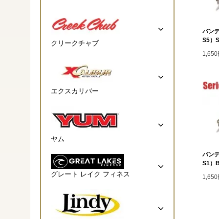
バンデ
S5）Su
クリークチャブ
1,65
エクスカリバー
ヤム
バンデ
S1）B
グレート レイク フィネス
1,65