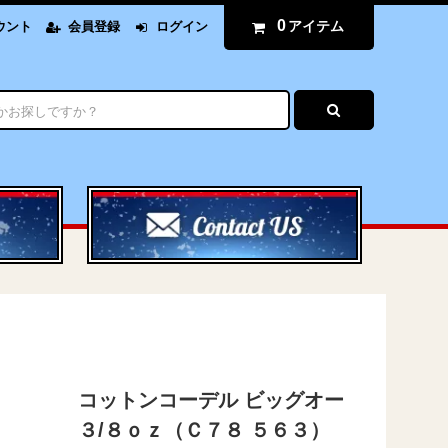
0
アイテム
ウント
会員登録
ログイン
コットンコーデル ビッグオー
３/８ｏｚ（Ｃ７８ ５６３）