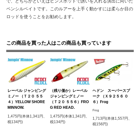
で、どちらかといえばピンスポットで誘いを入れる演出に向いた
ペンシルベイトです。このルアーを上手く動かすには柔らか目の
ロッドを使うことをお勧めします。
この商品を買った人はこの商品も買っています
レーベル ジャンピング
（残り僅か）レーベル
ヘドン スーパースプ
ミノー （Ｔ２０ ５５
ジャンピングミノー
ーク （Ｘ９２５６ ０
４）YELLOW SHORE
（Ｔ２０ ５５６）FRO
６）Frog
MINNOW.
G RED HEAD.
Frog
1,475円(本体1,341円、
1,475円(本体1,341円、
1,713円(本体1,557円、
税134円)
税134円)
税156円)