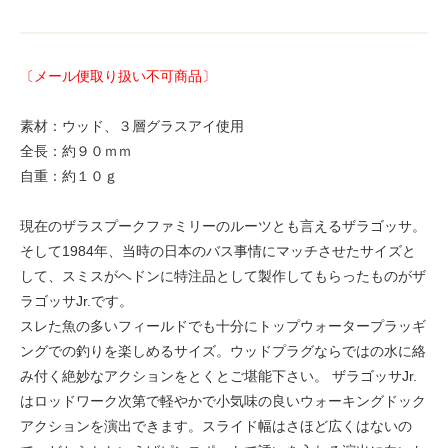
〔メール便取り扱い不可商品〕
素材：ウッド、３層グラスアイ使用
全長：約９０ｍｍ
自重：約１０ｇ
現在のザラスプークファミリーのルーツとも言えるザラゴッサ。
そして1984年、当時の日本のバス事情にマッチさせたサイズと
して、スミスがヘドンに特注品として製作してもらったものがザ
ラゴッサJr.です。
スレた魚の多いフィールドでも十分にトップウォータープラッギ
ングでの釣りを楽しめるサイズ。ウッドプラグならではの水に絡
み付く絶妙なアクションをとくとご堪能下さい。 ザラゴッサJr.
はロッドワーク次第で軽やかで小気味の良いウォーキングドック
アクションを演出できます。スライド幅はさほど広くはないの