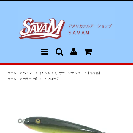
ホーム
>
ヘドン
>
（Ｘ６４００）ザラゴッサ ジュニア【完売品】
ホーム
>
カラーで選ぶ
>
フロッグ