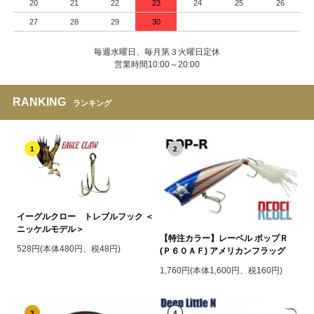
20
21
22
23
24
25
26
27
28
29
30
毎週水曜日、毎月第３火曜日定休
営業時間10:00～20:00
RANKING
ランキング
1
2
イーグルクロー トレブルフック ＜
ニッケルモデル＞
【特注カラー】レーベル ポップＲ
528円(本体480円、税48円)
(Ｐ６０ＡＦ) アメリカンフラッグ
1,760円(本体1,600円、税160円)
3
4