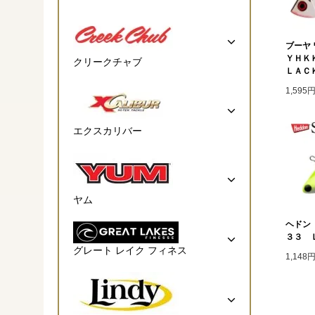
ブーヤ 
ＹＨＫ
クリークチャブ
ＬＡＣ
1,595
エクスカリバー
ヤム
ヘドン
３３ 
グレート レイク フィネス
1,148