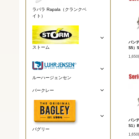
ラパラ Rapala（クランクベ
イト）
バンデ
ストーム
S5）Su
1,65
ルーハージェンセン
バークレー
バンデ
S1）B
バグリー
1,65