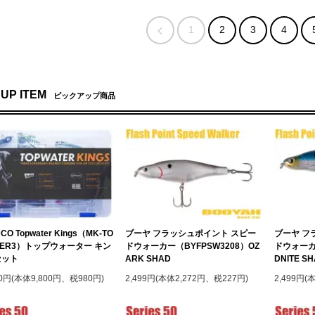
1
2
3
4
 UP ITEM
ピックアップ商品
CO Topwater Kings（MK-TO
ブーヤ フラッシュポイント スピー
ブーヤ フ
TER3）トップウォーター キン
ドウォーカー（BYFPSW3208）OZ
ドウォーカー
セット
ARK SHAD
DNITE S
80円(本体9,800円、税980円)
2,499円(本体2,272円、税227円)
2,499円(