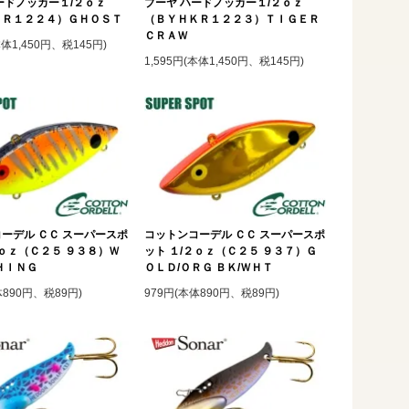
ードノッカー１/２ｏｚ
ブーヤ ハードノッカー１/２ｏｚ
ＫＲ１２２４）ＧＨＯＳＴ
（ＢＹＨＫＲ１２２３）ＴＩＧＥＲ
ＣＲＡＷ
本体1,450円、税145円)
1,595円(本体1,450円、税145円)
ーデル ＣＣ スーパースポ
コットンコーデル ＣＣ スーパースポ
２ｏｚ（Ｃ２５ ９３８）Ｗ
ット １/２ｏｚ（Ｃ２５ ９３７）Ｇ
ＨＩＮＧ
ＯＬＤ/ＯＲＧ ＢＫ/ＷＨＴ
体890円、税89円)
979円(本体890円、税89円)