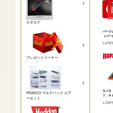
カタログ
バークレ
（パー
1,078
プレゼントコーナー
ラパラ
PRADCO マルチパック ルア
７：ＲＣ
ーセット
1,238