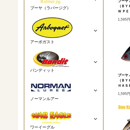
ブーヤ
（ＢＹ
ブーヤ（ラバージグ）
Ｗ Ｐ
1,595
アーボガスト
バンディット
ブーヤ
（ＢＹ
ＨＡＳ
1,595
ノーマンルアー
ワーイーグル