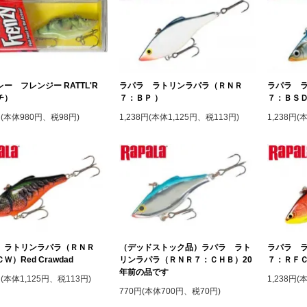
ー フレンジー RATTL'R
ラパラ ラトリンラパラ（ＲＮＲ
ラパラ 
チ）
７：ＢＰ ）
７：ＢＳＤ
円(本体980円、税98円)
1,238円(本体1,125円、税113円)
1,238円(
 ラトリンラパラ（ＲＮＲ
（デッドストック品）ラパラ ラト
ラパラ 
Ｗ）Red Crawdad
リンラパラ（ＲＮＲ７：ＣＨＢ）20
７：ＲＦＣＷ）
年前の品です
円(本体1,125円、税113円)
1,238円(
770円(本体700円、税70円)