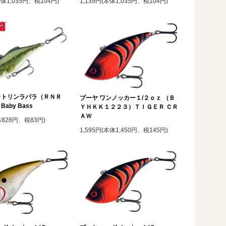
本体1,035円、税104円)
1,139円(本体1,035円、税104円)
ラトリンラパラ（ＲＮＲ
ブーヤ ワンノッカー１/２ｏｚ （Ｂ
aby Bass
ＹＨＫＫ１２２３）ＴＩＧＥＲ ＣＲ
ＡＷ
体828円、税83円)
1,595円(本体1,450円、税145円)