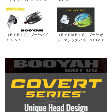
（ＢＹＢ１２）ブーヤバズ
（ＢＹＰＭＢ１８）ブーヤ ポ
１/２ｏｚ
ンドマジック バズ １/８ｏｚ