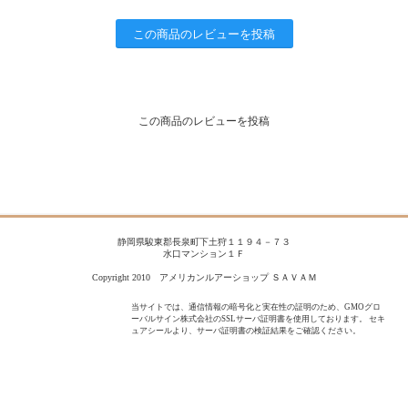
この商品のレビューを投稿
この商品のレビューを投稿
静岡県駿東郡長泉町下土狩１１９４－７３
水口マンション１Ｆ
Copyright 2010 アメリカンルアーショップ ＳＡＶＡＭ
当サイトでは、通信情報の暗号化と実在性の証明のため、GMOグロ
ーバルサイン株式会社のSSLサーバ証明書を使用しております。 セキ
ュアシールより、サーバ証明書の検証結果をご確認ください。