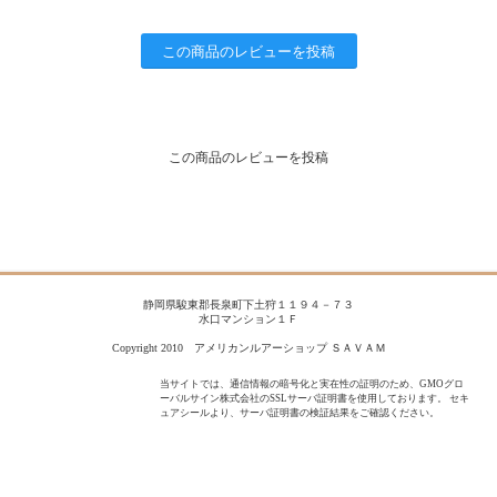
この商品のレビューを投稿
この商品のレビューを投稿
静岡県駿東郡長泉町下土狩１１９４－７３
水口マンション１Ｆ
Copyright 2010 アメリカンルアーショップ ＳＡＶＡＭ
当サイトでは、通信情報の暗号化と実在性の証明のため、GMOグロ
ーバルサイン株式会社のSSLサーバ証明書を使用しております。 セキ
ュアシールより、サーバ証明書の検証結果をご確認ください。