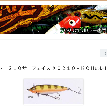
ン ２１０サーフェイス Ｘ０２１０－ＫＣＨのレ