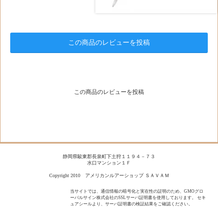
この商品のレビューを投稿
この商品のレビューを投稿
静岡県駿東郡長泉町下土狩１１９４－７３
水口マンション１Ｆ
Copyright 2010 アメリカンルアーショップ ＳＡＶＡＭ
当サイトでは、通信情報の暗号化と実在性の証明のため、GMOグロ
ーバルサイン株式会社のSSLサーバ証明書を使用しております。 セキ
ュアシールより、サーバ証明書の検証結果をご確認ください。