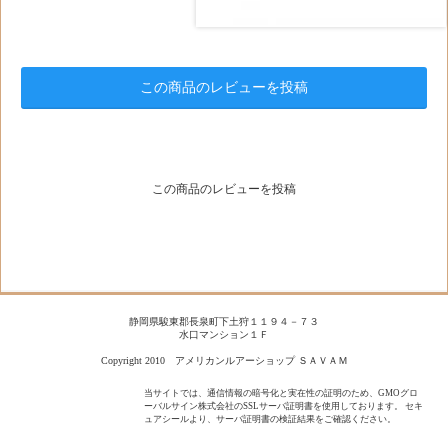
この商品のレビューを投稿
この商品のレビューを投稿
静岡県駿東郡長泉町下土狩１１９４－７３
水口マンション１Ｆ
Copyright 2010 アメリカンルアーショップ ＳＡＶＡＭ
当サイトでは、通信情報の暗号化と実在性の証明のため、GMOグロ
ーバルサイン株式会社のSSLサーバ証明書を使用しております。 セキ
ュアシールより、サーバ証明書の検証結果をご確認ください。