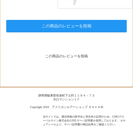
この商品のレビューを投稿
この商品のレビューを投稿
静岡県駿東郡長泉町下土狩１１９４－７３
水口マンション１Ｆ
Copyright 2010 アメリカンルアーショップ ＳＡＶＡＭ
当サイトでは、通信情報の暗号化と実在性の証明のため、GMOグロ
ーバルサイン株式会社のSSLサーバ証明書を使用しております。 セキ
ュアシールより、サーバ証明書の検証結果をご確認ください。